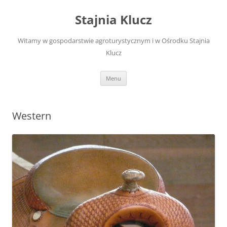
Przejdź
do
Stajnia Klucz
treści
Witamy w gospodarstwie agroturystycznym i w Ośrodku Stajnia
Klucz
Menu
Western