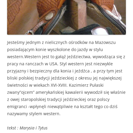
Jesteśmy jednym z nielicznych ośrodków na Mazowszu
posiadającym konie wyszkolone do jazdy w stylu
western.Western jest to gałąź jeździectwa, wywodząca się z
pracy na ranczach w USA. Styl western jest niezwykle
przyjazny i bezpieczny dla konia i jeźdźca , a przy tym jest
bliski polskiej tradycji jeździeckiej z okresu jej największej
świetności w wiekach XVI-XVIII. Kazimierz Pułaski
zwany”ojcem” amerykańskiej kawalerii wywodził się właśnie
z owej staropolskiej tradycji jeździeckiej oraz polscy
emigranci -wpłynęli niewątpliwie na kształt tego co dziś
nazywamy stylem western.
tekst : Marysia i Tytus