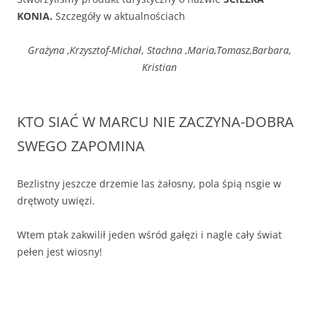
KONIA.
Szczegóły w aktualnościach
Grażyna ,Krzysztof-Michał
,
Stachna ,Maria,Tomasz,Barbara,
Kristian
KTO SIAĆ W MARCU NIE ZACZYNA-DOBRA
SWEGO ZAPOMINA
Bezlistny jeszcze drzemie las żałosny, pola śpią nsgie w
drętwoty uwięzi.
Wtem ptak zakwilił jeden wśród gałęzi i nagle cały świat
pełen jest wiosny!
Gdy mróz w lutym ostro trzyma, tedy jest