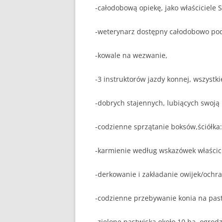
-całodobową opiekę, jako właściciele S
-weterynarz dostępny całodobowo pod
-kowale na wezwanie,
-3 instruktorów jazdy konnej, wszystk
-dobrych stajennych, lubiących swoją 
-codzienne sprzątanie boksów,ściółka: 
-karmienie według wskazówek właścici
-derkowanie i zakładanie owijek/ochra
-codzienne przebywanie konia na past
-zielone pastwiska około 10 ha, ogro