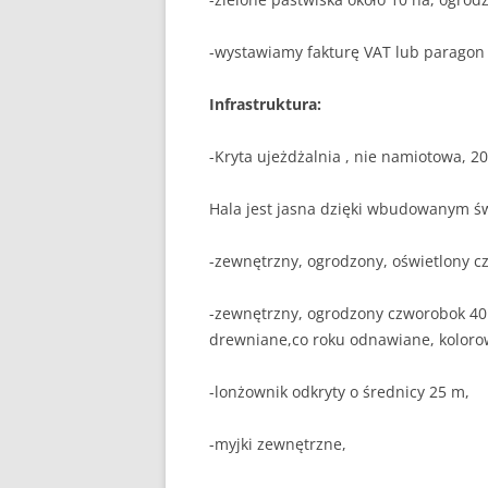
-wystawiamy fakturę VAT lub paragon f
Infrastruktura:
-Kryta ujeżdżalnia , nie namiotowa, 
Hala jest jasna dzięki wbudowanym św
-zewnętrzny, ogrodzony, oświetlony c
-zewnętrzny, ogrodzony czworobok 40
drewniane,co roku odnawiane, kolorowe
-lonżownik odkryty o średnicy 25 m,
-myjki zewnętrzne,