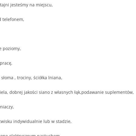
tajni jesteśmy na miejscu,
 telefonem,
ie poziomy,
pracę,
słoma , trociny, ściółka lniana,
ela, dobrej jakości siano z własnych łąk,podawanie suplementów,
niaczy,
wisku indywidualnie lub w stadzie,
dzone elektrycznym pastuchem.