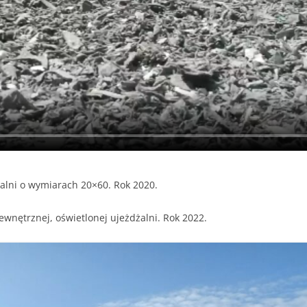
dżalni o wymiarach 20×60. Rok 2020.
wnętrznej, oświetlonej ujeżdżalni. Rok 2022.