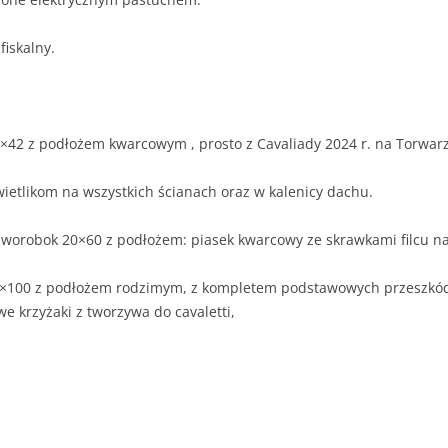
iskalny.
20×42 z podłożem kwarcowym , prosto z Cavaliady 2024 r. na Torwa
ietlikom na wszystkich ścianach oraz w kalenicy dachu.
zworobok 20×60 z podłożem: piasek kwarcowy ze skrawkami filcu n
×100 z podłożem rodzimym, z kompletem podstawowych przeszkód, 
 krzyżaki z tworzywa do cavaletti,