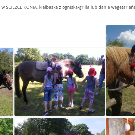
 w ŚCIEŻCE KONIA, kiełbaska z ogniska/grilla lub danie wegetaria