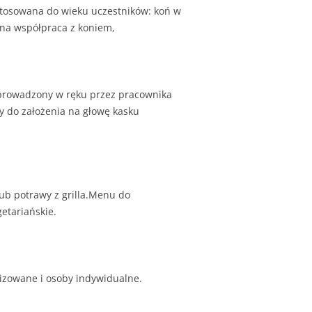
stosowana do wieku uczestników: koń w
esna współpraca z koniem,
 prowadzony w ręku przez pracownika
ny do założenia na głowę kasku
lub potrawy z grilla.Menu do
tariańskie.
zowane i osoby indywidualne.