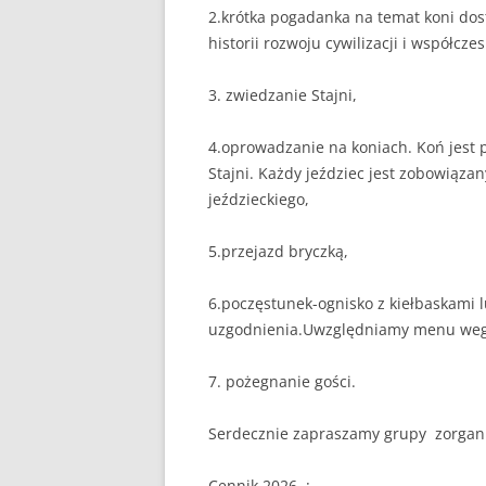
2.krótka pogadanka na temat koni do
historii rozwoju cywilizacji i współcz
3. zwiedzanie Stajni,
4.oprowadzanie na koniach. Koń jest
Stajni. Każdy jeździec jest zobowiąza
jeździeckiego,
5.przejazd bryczką,
6.poczęstunek-ognisko z kiełbaskami 
uzgodnienia.Uwzględniamy menu wege
7. pożegnanie gości.
Serdecznie zapraszamy grupy zorgani
Cennik 2026. :